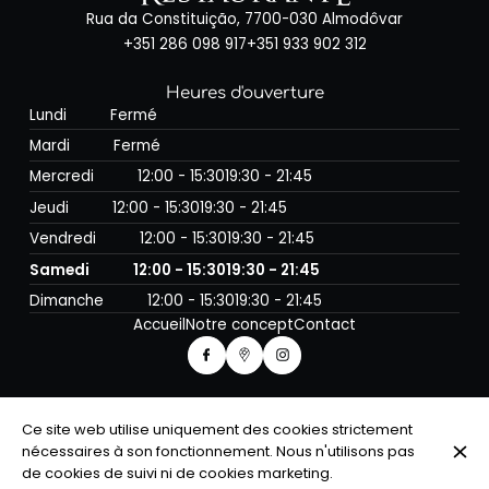
Rua da Constituição, 7700-030 Almodôvar
+351 286 098 917
+351 933 902 312
Heures d'ouverture
Lundi
Fermé
Mardi
Fermé
Mercredi
12:00 - 15:30
19:30 - 21:45
Jeudi
12:00 - 15:30
19:30 - 21:45
Vendredi
12:00 - 15:30
19:30 - 21:45
Samedi
12:00 - 15:30
19:30 - 21:45
Dimanche
12:00 - 15:30
19:30 - 21:45
Accueil
Notre concept
Contact
© 1680 Restaurante 2026
Ce site web utilise uniquement des cookies strictement
Mentions légales
Protection des données
nécessaires à son fonctionnement. Nous n'utilisons pas
Paramètres des cookies
de cookies de suivi ni de cookies marketing.
Créé par CentralApp
Connexion